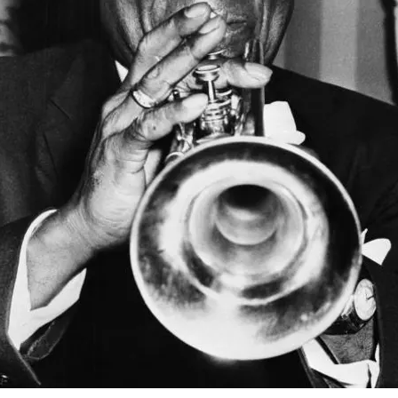
FOTO
CONCORSI
EVENTI
VIDEO
TV
PRINCIPATO
DI
MONACO
RMC