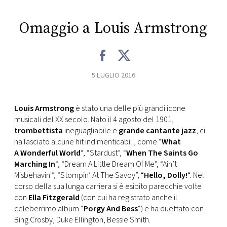
CONSIGLIA
Omaggio a Louis Armstrong
5 LUGLIO 2016
Louis Armstrong
è stato una delle più grandi icone
musicali del XX secolo. Nato il 4 agosto del 1901,
trombettista
ineguagliabile e
grande cantante jazz
, ci
ha lasciato alcune hit indimenticabili, come “
What
A Wonderful World
“, “Stardust”, “
When The Saints Go
Marching In
“, “Dream A Little Dream Of Me”, “Ain’t
Misbehavin'”, “Stompin’ At The Savoy”, “
Hello, Dolly!
“. Nel
corso della sua lunga carriera si è esibito parecchie volte
con
Ella Fitzgerald
(con cui ha registrato anche il
celeberrimo album “
Porgy And Bess
“) e ha duettato con
Bing Crosby, Duke Ellington, Bessie Smith.