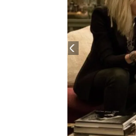
PLAYLIST
NEWS
FOTO
CONCORSI
EVENTI
VIDEO
TV
PRINCIPATO