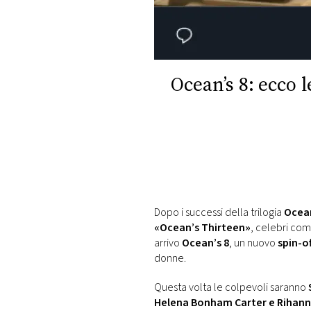
DI
MONACO
RMC
CONSIGLIA
Ocean’s 8: ecco 
Dopo i successi della trilogia
Ocea
«Ocean’s Thirteen»
, celebri com
arrivo
Ocean’s 8
, un nuovo
spin-o
donne.
Questa volta le colpevoli saranno
Helena Bonham Carter e Rihan