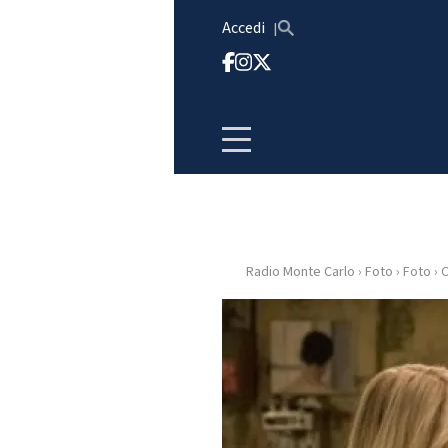
Vai al contenuto
Accedi
Radio Monte Carlo
›
Foto
›
Foto
›
O
HOME
RADIO
WEB
RADIO