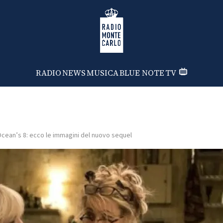
Radio Monte Carlo
RADIO
NEWS
MUSICA
BLUE NOTE
TV
cean’s 8: ecco le immagini del nuovo sequel