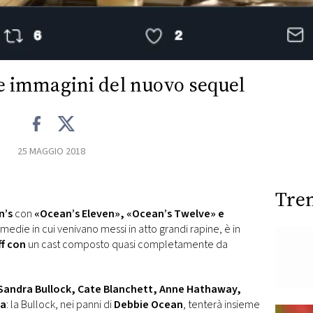
le immagini del nuovo sequel
25 MAGGIO 2018
Tre
n’s
con
«Ocean’s Eleven», «Ocean’s Twelve» e
medie in cui venivano messi in atto grandi rapine, è in
ff con
un cast composto quasi completamente da
Sandra Bullock, Cate Blanchett, Anne Hathaway,
na
: la Bullock, nei panni di
Debbie Ocean
, tenterà insieme