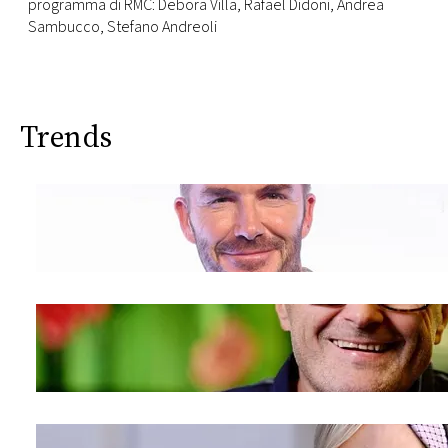
CONSIGLIA
programma di RMC: Debora Villa, Rafael Didoni, Andrea
Sambucco, Stefano Andreoli
Trends