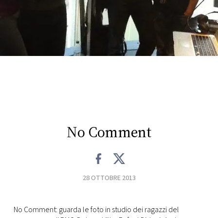
FOTO
CONCORSI
EVENTI
VIDEO
No Comment
TV
PRINCIPATO
DI
28 OTTOBRE 2013
MONACO
No Comment: guarda le foto in studio dei ragazzi del
RMC