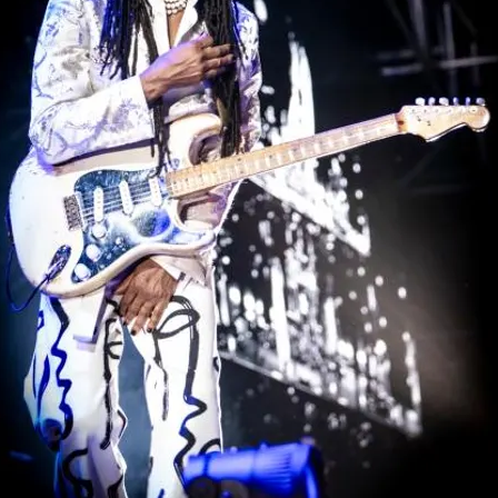
FOTO
CONCORSI
EVENTI
VIDEO
TV
PRINCIPATO
DI
MONACO
RMC