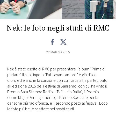
FOTO
CONCORSI
Nek: le foto negli studi di RMC
EVENTI
22 MARZO 2015
VIDEO
Nek è stato ospite di RMC per presentare l’album “Prima di
TV
parlare”. Il suo singolo “Fatti avanti amore” è già disco
d’oro ed è anche la canzone con cui l’artista ha partecipato
PRINCIPATO
all’edizione 2015 del Festival di Sanremo, con cui ha vinto il
DI
Premio Sala Stampa Radio – Tv “Lucio Dalla”, il Premio
MONACO
come Miglior Arrangiamento, il Premio Speciale per la
canzone più radiofonica, e il secondo posto al festival. Ecco
le foto più belle scattate nei nostri studi
RMC