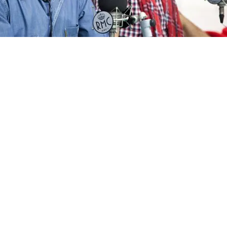
FOTO
CONCORSI
EVENTI
VIDEO
TV
PRINCIPATO
DI
MONACO
RMC