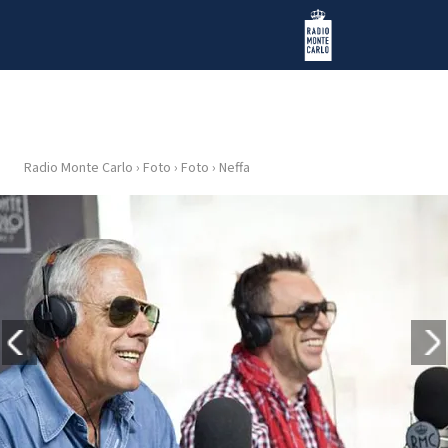
Vai al contenuto
Radio Monte Carlo
Radio Monte Carlo
›
Foto
›
Foto
›
Neffa
HOME
RADIO
WEB
RADIO
PLAYLIST
NEWS