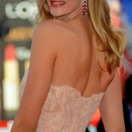
FOTO
CONCORSI
EVENTI
VIDEO
TV
PRINCIPATO
DI
MONACO
RMC