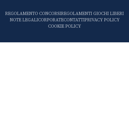
REGOLAMENTO CONCORSI
REGOLAMENTI GIOCHI LIBERI
NOTE LEGALI
CORPORATE
CONTATTI
PRIVACY POLICY
COOKIE POLICY