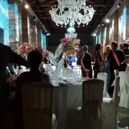
FOTO
CONCORSI
EVENTI
VIDEO
TV
PRINCIPATO
DI
MONACO
RMC