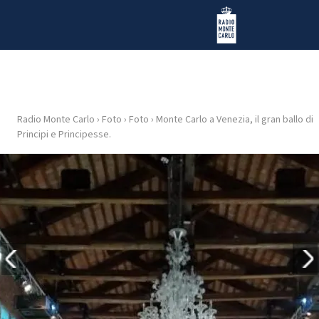
Vai al contenuto
Radio Monte Carlo
Radio Monte Carlo
›
Foto
›
Foto
›
Monte Carlo a Venezia, il gran ballo di
HOME
Principi e Principesse.
RADIO
WEB
RADIO
PLAYLIST
NEWS