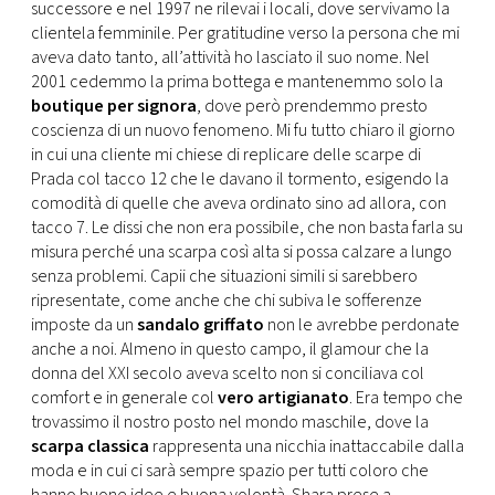
successore e nel 1997 ne rilevai i locali, dove servivamo la
clientela femminile. Per gratitudine verso la persona che mi
aveva dato tanto, all’attività ho lasciato il suo nome. Nel
2001 cedemmo la prima bottega e mantenemmo solo la
boutique per signora
, dove però prendemmo presto
coscienza di un nuovo fenomeno. Mi fu tutto chiaro il giorno
in cui una cliente mi chiese di replicare delle scarpe di
Prada col tacco 12 che le davano il tormento, esigendo la
comodità di quelle che aveva ordinato sino ad allora, con
tacco 7. Le dissi che non era possibile, che non basta farla su
misura perché una scarpa così alta si possa calzare a lungo
senza problemi. Capii che situazioni simili si sarebbero
ripresentate, come anche che chi subiva le sofferenze
imposte da un
sandalo griffato
non le avrebbe perdonate
anche a noi. Almeno in questo campo, il glamour che la
donna del XXI secolo aveva scelto non si conciliava col
comfort e in generale col
vero artigianato
. Era tempo che
trovassimo il nostro posto nel mondo maschile, dove la
scarpa classica
rappresenta una nicchia inattaccabile dalla
moda e in cui ci sarà sempre spazio per tutti coloro che