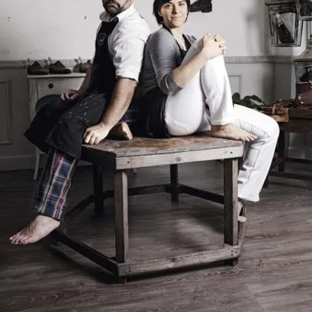
FOTO
CONCORSI
EVENTI
VIDEO
TV
PRINCIPATO
DI
MONACO
RMC