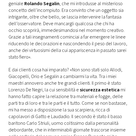
geniale
Rolando Segalin
, che mi introdusse al misterioso
concetto dell’incompiuto. Era convinto che un oggetto sia
intrigante, oltre che bello, se lascia intervenire la fantasia
dell’osservatore. Deve mancargli qualcosa che chi ha
occhio scoprirà, immedesimandosi nel momento creativo.
Grazie a tali insegnamenti cominciai a far emergere le linee
riducendo le decorazioni e nascondendo il peso del lavoro,
anche dei virtuosismi della cui appariscenza in passato sarei
stato fiero».
E dai clienti cosa hai imparato? «Non sono stati solo Allodi,
Giacopelli, Orio e Segalin a cambiarmi la vita. Tra i miei
maestri annovero anche tre grandi clienti. Il primo è stato
Lorenzo De Negri, la cui sensibilità e
sicurezza estetica
mi
hanno fatto capire la relazione tra materiali e fogge, delle
parti tra di loro e tra le parti e il tutto. Come se non bastasse,
mi ha messo a disposizione la sua scarpiera, ricca di
capolavori di Gatto e Laudadio. Il secondo è stato il basso
baritono Carlo Striuli, uomo coltissimo dalla personalità
debordante, che in interminabili giornate trascorse insieme