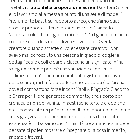
nella sartoria del comune amico Franco Puppato mi ha
rivelato
il ruolo della proporzione aurea
. Da allora Shara
e io lavoriamo alla messa a punto di una serie di modelli
interamente basati sul rapporto aureo, che siamo quasi
pronti a proporre. Il terzo è stato un certo Giancarlo
Maresca, colui che un giorno mi disse: “L’artigiano comincia a
crescere quando smette di voler inventare. Diventa
creatore quando smette di voler essere creativo”. Non
avevo mai conosciuto una persona in grado di cogliere
dettagli così piccoli e dare a ciascuno un significato. Mi ha
spiegato come e perché una variazione di decimi di
millimetro in un’impuntura cambia il registro espressivo
della scarpa, mi hai fatto vedere che la scarpa è un’arena
dove si combattono forze inconciliabili». Ringrazio Giacomo
e Shara per il loro generoso commento, che riporto per
cronaca e non per vanità. I maestri sono loro, e credo che
ora li conosciate un po’ anche voi. Il loro laboratorio è come
una vigna, vi si lavora per produrre qualcosa la cui sola
esistenza è un balsamo per l’umanità. Se amate le scarpe e
pensate di poter imparare o insegnare qualcosa in merito,
andate a trovarli.