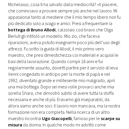
Michelasso, cosa ti ha salvato dalla mediocrità? «Il piacere,
che cominciavo a provare sempre più anche nel lavoro. Mi
appassionai tanto al mestiere che il mio tempo libero non fu
più dedicato solo a svago e amici. Presi a frequentare la
bottega di Bruno Allodi
, calzolaio così bravo che Olga
Berluti gli intitolò un modello. Mio zio, che faceva
riparazioni, aveva potuto insegnarmi poco più dell’uso degli
attrezzi. Fu sotto la guida di Allodi, il mio primo vero
maestro, che presi dimestichezza coi materiali e acquisii le
basi della lavorazione. Quando compii 18 anni e fui
regolarmente assunto, dovetti partire per il servizio di leva.
Venni congedato in anticipo per la morte di papà e nel
1992, diventato grande e militesente mio malgrado, aprii
una mia bottega. Dopo sei mesi volle provarci anche mia
sorella Shara, che dimostrò subito di avere tutta la stoffa
necessaria e anche di più. Eravamo già inseparabili, da
allora siamo anche soci. Il lavoro non mancava, ma la nostra
formazione non era completa. Nella ricerca di un altro
maestro incontrai
Ugo Giacopelli
, famoso per le
scarpe su
misura
da donna. In qualche modo mi adottò come