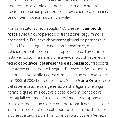
hanno buone idee e buona volontà. Shara prese a
frequentare la scuola da modellista e quando rientrò
decidemmo di non prendere più nuova clientela femminile,
se non per modelli maschili o stivali».
Non sarà stato facile, o sbaglio? «Anche se il
cambio di
rotta
avviò un duro periodo di transizione, seguimmo la
nostra stella. Eravamo abbastanza giovani da prendere le
difficoltà con allegria, se non con incoscienza, e
sufficientemente preparati da sapere che ce l’avremmo
fatta. Piuttosto, man mano che avevo modo di vedere da
vicino
capolavori del presente e del passato
, mi accorsi
che avevo nuovamente bisogno di crescere. Sono andato
ancora una volta alla ricerca di maestri e ne ho trovati due.
Dal 2003 al 2008 ho frequentato a Milano
Mario Orio
, erede
del sapere di altre due generazioni di artigiani. Si era già
ritirato e quindi mi riceveva a casa, dove mi concedeva
dettagliati commenti su ogni questione gli sottoponessi. Il
senso dell’equilibrio e della composizione li devo a lui, che
inoltre mi presentò due collaboratori che mi mostrarono
alcune sue lavorazioni. Intanto andavo a trovare a Venezia il