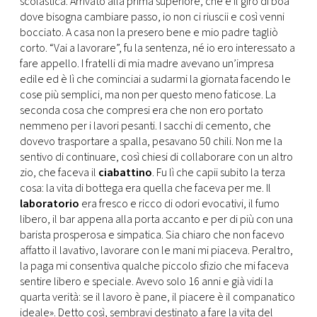
scolastica. Arrivato alla prima superiore, che è il giro di boa
dove bisogna cambiare passo, io non ci riuscii e così venni
bocciato. A casa non la presero bene e mio padre tagliò
corto. “Vai a lavorare”, fu la sentenza, né io ero interessato a
fare appello. I fratelli di mia madre avevano un’impresa
edile ed è lì che cominciai a sudarmi la giornata facendo le
cose più semplici, ma non per questo meno faticose. La
seconda cosa che compresi era che non ero portato
nemmeno per i lavori pesanti. I sacchi di cemento, che
dovevo trasportare a spalla, pesavano 50 chili. Non me la
sentivo di continuare, così chiesi di collaborare con un altro
zio, che faceva il
ciabattino
. Fu lì che capii subito la terza
cosa: la vita di bottega era quella che faceva per me. Il
laboratorio
era fresco e ricco di odori evocativi, il fumo
libero, il bar appena alla porta accanto e per di più con una
barista prosperosa e simpatica. Sia chiaro che non facevo
affatto il lavativo, lavorare con le mani mi piaceva. Peraltro,
la paga mi consentiva qualche piccolo sfizio che mi faceva
sentire libero e speciale. Avevo solo 16 anni e già vidi la
quarta verità: se il lavoro è pane, il piacere è il companatico
ideale». Detto così, sembravi destinato a fare la vita del