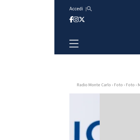
Vai al contenuto
Accedi
Radio Monte Carlo
›
Foto
›
Foto
›
M
HOME
RADIO
WEB
RADIO