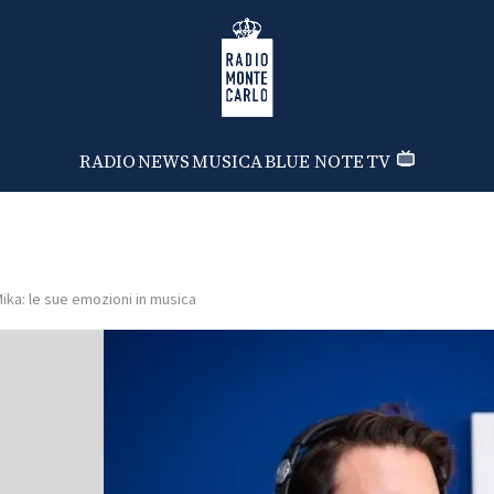
Radio Monte Carlo
RADIO
NEWS
MUSICA
BLUE NOTE
TV
ika: le sue emozioni in musica