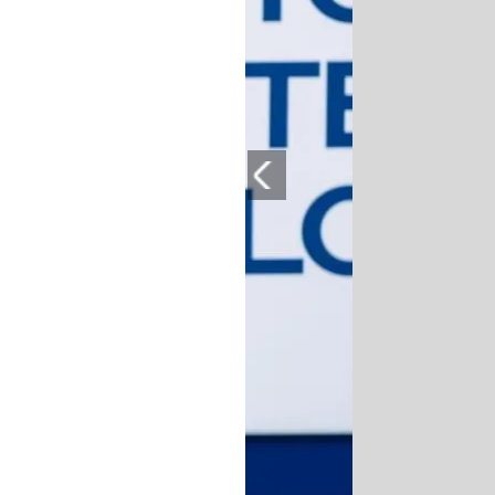
PLAYLIST
NEWS
FOTO
CONCORSI
EVENTI
VIDEO
TV
PRINCIPATO