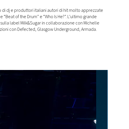
i dj e produttori italiani autori di hit molto apprezzate
e “Beat of the Drum” e “Who Is He?”. L’ultimo grande
 sulla label Milk&Sugar in collaborazione con Michelle
razioni con Defected, Glasgow Underground, Armada.