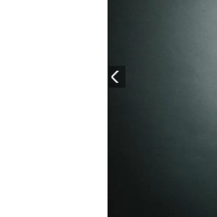
PLAYLIST
NEWS
FOTO
CONCORSI
EVENTI
VIDEO
TV
PRINCIPATO