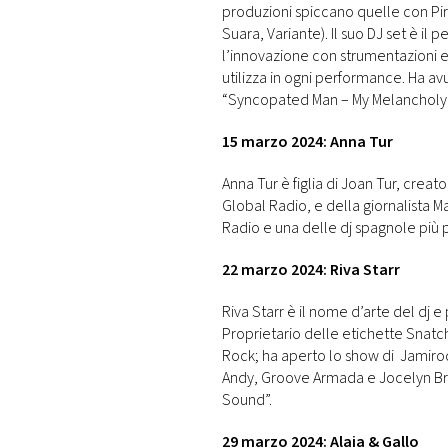
produzioni spiccano quelle con Pir
Suara, Variante). Il suo DJ set è il p
l’innovazione con strumentazioni 
utilizza in ogni performance. Ha avut
“Syncopated Man – My Melancholy”
15 marzo 2024: Anna Tur
Anna Tur è figlia di Joan Tur, crea
Global Radio, e della giornalista Ma
Radio e una delle dj spagnole più p
22 marzo 2024: Riva Starr
Riva Starr è il nome d’arte del dj 
Proprietario delle etichette Snatch!
Rock; ha aperto lo show di Jamiroq
Andy, Groove Armada e Jocelyn Brow
Sound”.
29 marzo 2024: Alaia & Gallo