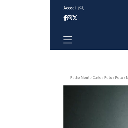
Vai al contenuto
Accedi
Radio Monte Carlo
›
Foto
›
Foto
›
M
HOME
RADIO
WEB
RADIO