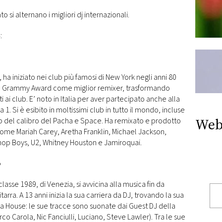
 si alternano i migliori dj internazionali.
:
 ha iniziato nei club più famosi di New York negli anni 80
 il Grammy Award come miglior remixer, trasformando
tti ai club. E’ noto in Italia per aver partecipato anche alla
 1. Si è esibito in moltissimi club in tutto il mondo, incluse
Web
b del calibro del Pacha e Space. Ha remixato e prodotto
 come Mariah Carey, Aretha Franklin, Michael Jackson,
Shop Boys, U2, Whitney Houston e Jamiroquai.
o
classe 1989, di Venezia, si avvicina alla musica fin da
arra. A 13 anni inizia la sua carriera da DJ, trovando la sua
a House: le sue tracce sono suonate dai Guest DJ della
 Carola, Nic Fanciulli, Luciano, Steve Lawler). Tra le sue