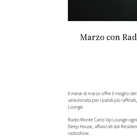
DI
MONACO
RMC
CONSIGLIA
Marzo con Rad
Il mese di marzo offre il meglio 
selezionata per i palati più raffin
Lounge.
Radio Monte Carlo Vip Lounge ogni f
Deep House, affiancati dal Reside
radioshow.