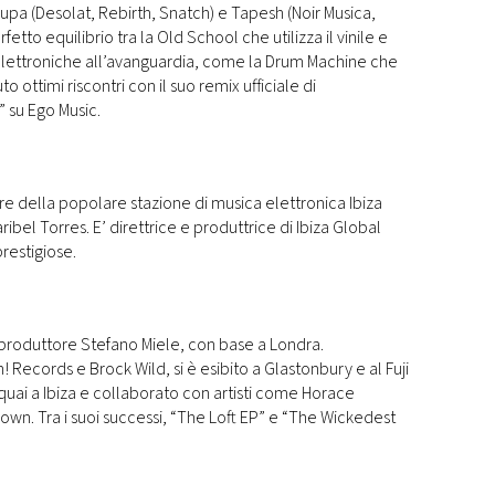
upa (Desolat, Rebirth, Snatch) e Tapesh (Noir Musica,
erfetto equilibrio tra la Old School che utilizza il vinile e
elettroniche all’avanguardia, come la Drum Machine che
o ottimi riscontri con il suo remix ufficiale di
 su Ego Music.
tore della popolare stazione di musica elettronica Ibiza
ribel Torres. E’ direttrice e produttrice di Ibiza Global
restigiose.
e produttore Stefano Miele, con base a Londra.
 Records e Brock Wild, si è esibito a Glastonbury e al Fuji
uai a Ibiza e collaborato con artisti come Horace
n. Tra i suoi successi, “The Loft EP” e “The Wickedest