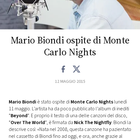
FOTO
CONCORSI
Mario Biondi ospite di Monte
EVENTI
Carlo Nights
VIDEO
12 MAGGIO 2015
TV
Mario Biondi
è stato ospite di
Monte Carlo Nights
lunedì
PRINCIPATO
11 maggio. L’artista ha da poco pubblicato l’album di inediti
DI
“
Beyond
“. E proprio il testo di una delle canzoni del disco,
MONACO
“
Over The World
“, è firmata da
Nick The Nightfly
. Biondi la
descrive così: «Nata nel 2008, questa canzone ha pazientato
RMC
nel cassetto di Biondi fino ad oggi, e ora, anche grazie al