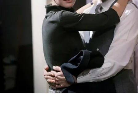
FOTO
CONCORSI
EVENTI
VIDEO
TV
PRINCIPATO
DI
MONACO
RMC