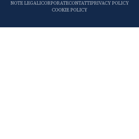
NOTE LEGALI
CORPORATE
CONTATTI
PRIVACY POLICY
COOKIE POLICY