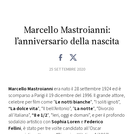
CONSIGLIA
Marcello Mastroianni:
l’anniversario della nascita
25 SETTEMBRE 2020
Marcello Mastroianni
era nato il 28 settembre 1924 ed è
scomparso a Parigi il 19 dicembre del 1996. Il grande attore,
celebre per film come “
Le notti bianche
“, “I soliti ignoti”,
“La dolce vita
“, “Il bell’Antonio”, “
La notte
“, “Divorzio
all’italiana”,
“8 e 1/2
“, “Ieri, oggi e domani”, e per il profondo
sodalizio artistico con
Sophia Loren
e
Federico
Fellini
, è stato per tre volte candidato all’Oscar