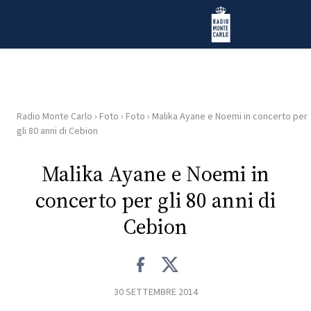
Vai al contenuto
Radio Monte Carlo
Radio Monte Carlo
›
Foto
›
Foto
›
Malika Ayane e Noemi in concerto per
HOME
gli 80 anni di Cebion
RADIO
Malika Ayane e Noemi in
concerto per gli 80 anni di
WEB
RADIO
Cebion
PLAYLIST
30 SETTEMBRE 2014
NEWS