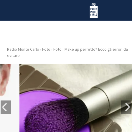
Vai al contenuto
Radio Monte Carlo
Radio Monte Carlo
›
Foto
›
Foto
›
Make up perfetto? Ecco gli errori da
HOME
evitare
RADIO
WEB
RADIO
PLAYLIST
NEWS