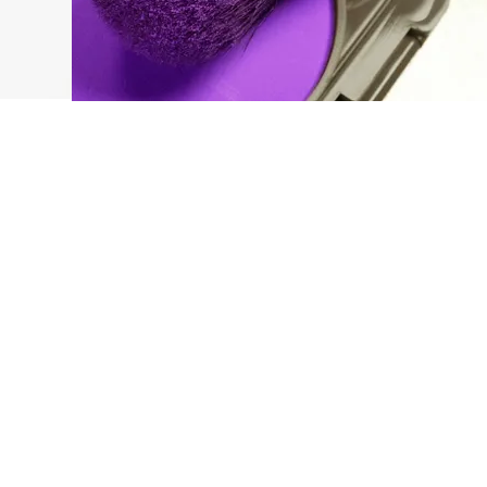
FOTO
CONCORSI
EVENTI
VIDEO
TV
PRINCIPATO
DI
MONACO
RMC