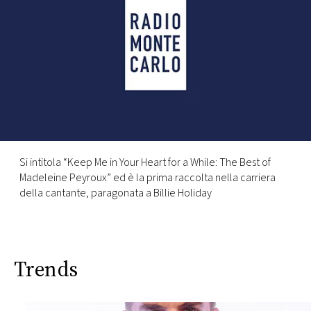
FOTO
CONCORSI
EVENTI
VIDEO
Si intitola “Keep Me in Your Heart for a While: The Best of
Madeleine Peyroux” ed è la prima raccolta nella carriera
TV
della cantante, paragonata a Billie Holiday
PRINCIPATO
DI
MONACO
Trends
RMC