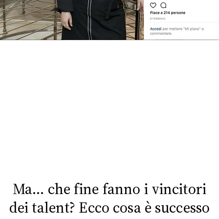
FOTO
CONCORSI
EVENTI
VIDEO
TV
PRINCIPATO
DI
MONACO
Ma… che fine fanno i vincitori
dei talent? Ecco cosa è successo
RMC