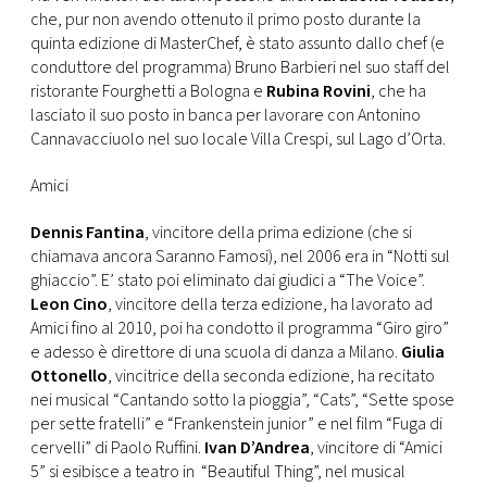
che, pur non avendo ottenuto il primo posto durante la
quinta edizione di MasterChef, è stato assunto dallo chef (e
conduttore del programma) Bruno Barbieri nel suo staff del
ristorante Fourghetti a Bologna e
Rubina Rovini
, che ha
lasciato il suo posto in banca per lavorare con Antonino
Cannavacciuolo nel suo locale Villa Crespi, sul Lago d’Orta.
Amici
Dennis Fantina
, vincitore della prima edizione (che si
chiamava ancora Saranno Famosi), nel 2006 era in “Notti sul
ghiaccio”. E’ stato poi eliminato dai giudici a “The Voice”.
Leon Cino
, vincitore della terza edizione, ha lavorato ad
Amici fino al 2010, poi ha condotto il programma “Giro giro”
e adesso è direttore di una scuola di danza a Milano.
Giulia
Ottonello
, vincitrice della seconda edizione, ha recitato
nei musical “Cantando sotto la pioggia”, “Cats”, “Sette spose
per sette fratelli” e “Frankenstein junior” e nel film “Fuga di
cervelli” di Paolo Ruffini.
Ivan D’Andrea
, vincitore di “Amici
5” si esibisce a teatro in “Beautiful Thing”, nel musical