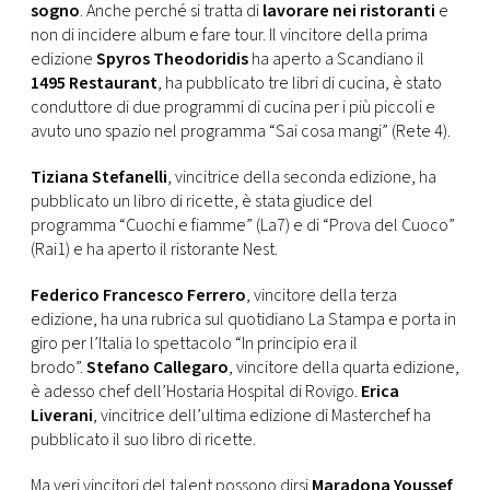
sogno
. Anche perché si tratta di
lavorare nei ristoranti
e
non di incidere album e fare tour. Il vincitore della prima
edizione
Spyros Theodoridis
ha aperto a Scandiano il
1495 Restaurant
, ha pubblicato tre libri di cucina, è stato
conduttore di due programmi di cucina per i più piccoli e
avuto uno spazio nel programma “Sai cosa mangi” (Rete 4).
Tiziana Stefanelli
, vincitrice della seconda edizione, ha
pubblicato un libro di ricette, è stata giudice del
programma “Cuochi e fiamme” (La7) e di “Prova del Cuoco”
(Rai1) e ha aperto il ristorante Nest.
Federico Francesco Ferrero
, vincitore della terza
edizione, ha una rubrica sul quotidiano La Stampa e porta in
giro per l’Italia lo spettacolo “In principio era il
brodo”.
Stefano Callegaro
, vincitore della quarta edizione,
è adesso chef dell’Hostaria Hospital di Rovigo.
Erica
Liverani
, vincitrice dell’ultima edizione di Masterchef ha
pubblicato il suo libro di ricette.
Ma veri vincitori del talent possono dirsi
Maradona Youssef
,