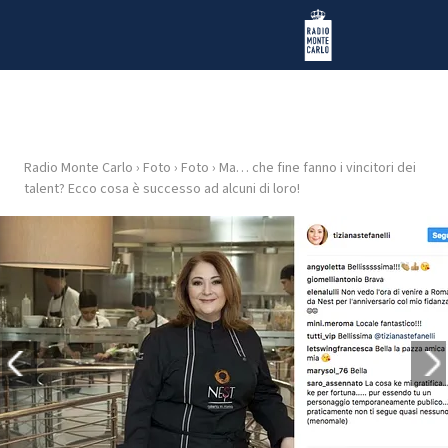
Vai al contenuto
Radio Monte Carlo
Radio Monte Carlo
›
Foto
›
Foto
›
Ma… che fine fanno i vincitori dei
HOME
talent? Ecco cosa è successo ad alcuni di loro!
RADIO
WEB
RADIO
PLAYLIST
NEWS