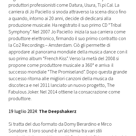
produttori professionisti come Datura, Usura, Ti.pi.Cal. La
carriera di Jo Paciello si snoda attraverso la scena disco fino
a quando, intorno ai 20 anni, decide di dedicarsi alla
produzione musicale. Ha registrato il suo primo CD “Tribal
Symphony”. Nel 2007 Jo Paciello inizia la sua carriera come
produttore elettronico, firmando il suo primo contratto con
la Co2 Recordings – Amsterdam. Ciò gli permette di
approdare al panorama mondiale della musica dance con il
suo primo album “French Kiss”.
Verso la metà del 2008 si
propone come produttore musicale a 360° e arriva il
successo mondiale “The Promiseland”. Dopo questa grande
successo ritorna alle migliori canzoni della musica da
discoteca e nel 2011 lanciato un nuovo progetto, The
Fabulous Joker. N
el 2014 ottiene la consacrazione come
produttore.
19 luglio 2024
:
The Deepshakerz
Si tratta del duo formato da Domy Berardino e Mirco
Sonatore. Il loro sound è un’alchimia tra vari stili