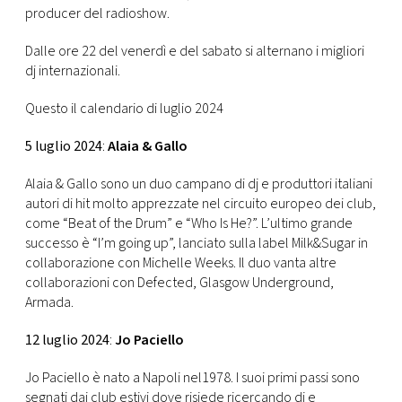
producer del radioshow.
Dalle ore 22 del venerdì e del sabato si alternano i migliori
dj internazionali.
Questo il calendario di luglio 2024
5 luglio 2024
:
Alaia & Gallo
Alaia & Gallo sono un duo campano di dj e produttori italiani
autori di hit molto apprezzate nel circuito europeo dei club,
come “Beat of the Drum” e “Who Is He?”. L’ultimo grande
successo è “I’m going up”, lanciato sulla label Milk&Sugar in
collaborazione con Michelle Weeks. Il duo vanta altre
collaborazioni con Defected, Glasgow Underground,
Armada.
12 luglio 2024
:
Jo Paciello
Jo Paciello è nato a Napoli nel1978. I suoi primi passi sono
segnati dai club estivi dove risiede ricercando dj e