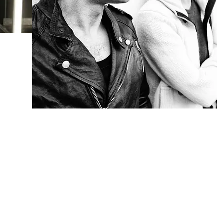
FOTO
CONCORSI
EVENTI
VIDEO
TV
PRINCIPATO
DI
MONACO
RMC