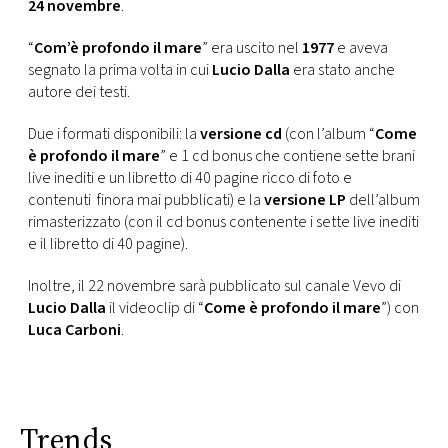
24 novembre
.
“
Com’è profondo il mare
” era uscito nel
1977
e aveva
segnato la prima volta in cui
Lucio Dalla
era stato anche
autore dei testi.
Due i formati disponibili: la
versione cd
(con l’album “
Come
è profondo il mare
” e 1 cd bonus che contiene sette brani
live inediti e un libretto di 40 pagine ricco di foto e
contenuti finora mai pubblicati) e la
versione LP
dell’album
rimasterizzato (con il cd bonus contenente i sette live inediti
e il libretto di 40 pagine).
Inoltre, il 22 novembre sarà pubblicato sul canale Vevo di
Lucio Dalla
il videoclip di “
Come è profondo il mare
”) con
Luca Carboni
.
Trends