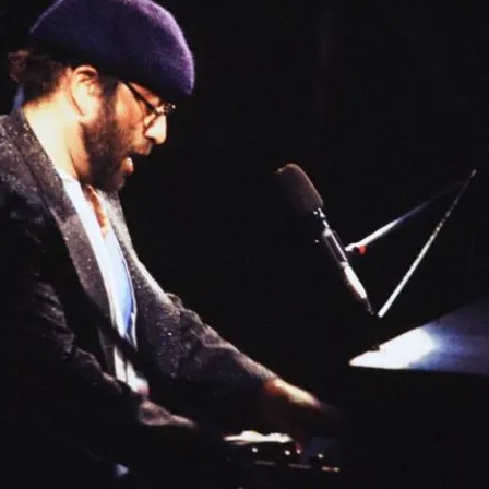
FOTO
CONCORSI
EVENTI
VIDEO
TV
PRINCIPATO
DI
MONACO
RMC