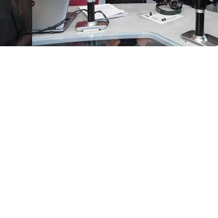
FOTO
CONCORSI
EVENTI
VIDEO
TV
PRINCIPATO
DI
MONACO
RMC