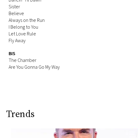
Dancin’ Til Dawn
Sister
Believe
Always on the Run
I Belong to You
Let Love Rule
Fly Away
BIS
The Chamber
Are You Gonna Go My Way
Trends