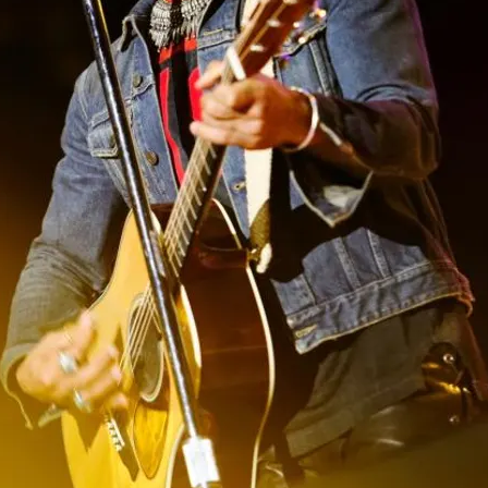
FOTO
CONCORSI
EVENTI
VIDEO
TV
PRINCIPATO
DI
MONACO
RMC