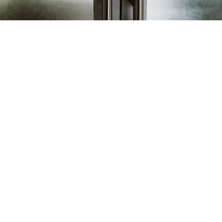
FOTO
CONCORSI
EVENTI
VIDEO
TV
PRINCIPATO
DI
MONACO
RMC