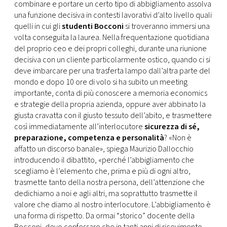
combinare e portare un certo tipo di abbigliamento assolva
una funzione decisiva in contesti lavorativi d’alto livello quali
quelli in cui gli
studenti Bocconi
si troveranno immersi una
volta conseguita la laurea. Nella frequentazione quotidiana
del proprio ceo e dei propri colleghi, durante una riunione
decisiva con un cliente particolarmente ostico, quando ci si
deve imbarcare per una trasferta lampo dall’altra parte del
mondo e dopo 10 ore di volo si ha subito un meeting
importante, conta di più conoscere a memoria economics
e strategie della propria azienda, oppure aver abbinato la
giusta cravatta con il giusto tessuto dell’abito, e trasmettere
così immediatamente all’interlocutore
sicurezza di sé,
preparazione, competenza e personalità
? «Non è
affatto un discorso banale», spiega Maurizio Dallocchio
introducendo il dibattito, «perché l’abbigliamento che
scegliamo è l’elemento che, prima e più di ogni altro,
trasmette tanto della nostra persona, dell’attenzione che
dedichiamo a noi e agli altri, ma soprattutto trasmette il
valore che diamo al nostro interlocutore. L’abbigliamento è
una forma di rispetto. Da ormai “storico” docente della