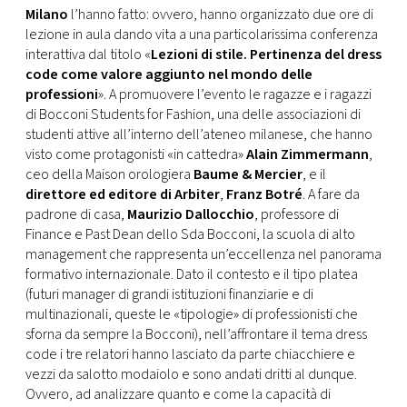
Milano
l’hanno fatto: ovvero, hanno organizzato due ore di
lezione in aula dando vita a una particolarissima conferenza
interattiva dal titolo «
Lezioni di stile. Pertinenza del dress
code come valore aggiunto nel mondo delle
professioni
». A promuovere l’evento le ragazze e i ragazzi
di Bocconi Students for Fashion, una delle associazioni di
studenti attive all’interno dell’ateneo milanese, che hanno
visto come protagonisti «in cattedra»
Alain Zimmermann
,
ceo della Maison orologiera
Baume & Mercier
, e il
direttore ed editore di Arbiter
,
Franz Botré
. A fare da
padrone di casa,
Maurizio Dallocchio
, professore di
Finance e Past Dean dello Sda Bocconi, la scuola di alto
management che rappresenta un’eccellenza nel panorama
formativo internazionale. Dato il contesto e il tipo platea
(futuri manager di grandi istituzioni finanziarie e di
multinazionali, queste le «tipologie» di professionisti che
sforna da sempre la Bocconi), nell’affrontare il tema dress
code i tre relatori hanno lasciato da parte chiacchiere e
vezzi da salotto modaiolo e sono andati dritti al dunque.
Ovvero, ad analizzare quanto e come la capacità di