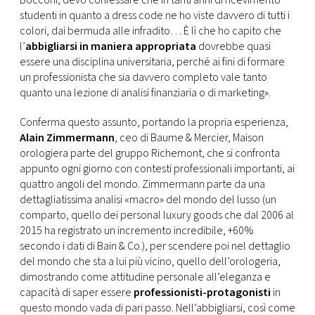
Bocconi, devo confessare che in tanti anni di ricevimento
studenti in quanto a dress code ne ho viste davvero di tutti i
colori, dai bermuda alle infradito… È lì che ho capito che
l’
abbigliarsi in maniera appropriata
dovrebbe quasi
essere una disciplina universitaria, perché ai fini di formare
un professionista che sia davvero completo vale tanto
quanto una lezione di analisi finanziaria o di marketing».
Conferma questo assunto, portando la propria esperienza,
Alain Zimmermann
, ceo di Baume & Mercier, Maison
orologiera parte del gruppo Richemont, che si confronta
appunto ogni giorno con contesti professionali importanti, ai
quattro angoli del mondo. Zimmermann parte da una
dettagliatissima analisi «macro» del mondo del lusso (un
comparto, quello dei personal luxury goods che dal 2006 al
2015 ha registrato un incremento incredibile, +60%
secondo i dati di Bain & Co.), per scendere poi nel dettaglio
del mondo che sta a lui più vicino, quello dell’orologeria,
dimostrando come attitudine personale all’eleganza e
capacità di saper essere
professionisti-protagonisti
in
questo mondo vada di pari passo. Nell’abbigliarsi, così come