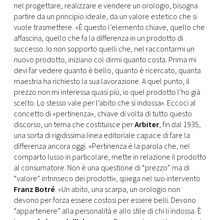
nel progettare, realizzare e vendere un orologio, bisogna
partire da un principio ideale, da un valore estetico che si
vuole trasmettere. «È questo l’elemento chiave, quello che
affascina, quello che fa la differenza in un prodotto di
successo. Io non sopporto quelli che, nel raccontarmi un
nuovo prodotto, iniziano col dirmi quanto costa. Prima mi
devi far vedere quanto è bello, quanto è ricercato, quanta
maestria ha richiesto la sua lavorazione. A quel punto, il
prezzo non mi interessa quasi più, io quel prodotto l’ho già
scelto. Lo stesso vale per l’abito che si indossa». Eccoci al
concetto di «pertinenza», chiave di volta di tutto questo
discorso, un tema che costituisce per
Arbiter
, fin dal 1935,
una sorta di rigidissima linea editoriale capace di fare la
differenza ancora oggi. «Pertinenza è la parola che, nel
comparto lusso in particolare, mette in relazione il prodotto
al consumatore. Non è una questione di “prezzo” ma di
“valore” intrinseco dei prodotti», spiega nel suo intervento
Franz Botré
. «Un abito, una scarpa, un orologio non
devono per forza essere costosi per essere belli. Devono
“appartenere” alla personalità e allo stile di chi li indossa. È