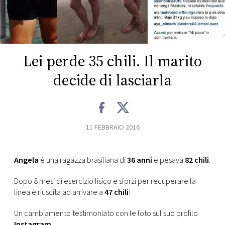
FOTO
CONCORSI
Lei perde 35 chili. Il marito
decide di lasciarla
EVENTI
VIDEO
11 FEBBRAIO 2016
TV
Angela
è una ragazza brasiliana di
36 anni
e pesava
82 chili
.
PRINCIPATO
DI
Dopo 8 mesi di esercizio fisico e sforzi per recuperare la
MONACO
linea è riuscita ad arrivare a
47 chili
!
Un cambiamento testimoniato con le foto sul suo profilo
RMC
Instagram
.