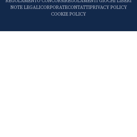
REGOLAMENTO CONCORSI
REGOLAMENTI GIOCHI LIBERI
NOTE LEGALI
CORPORATE
CONTATTI
PRIVACY POLICY
COOKIE POLICY