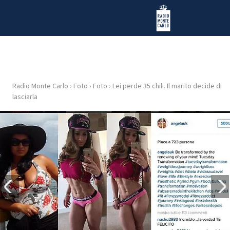
Vai al contenuto
Radio Monte Carlo
Radio Monte Carlo
›
Foto
›
Foto
›
Lei perde 35 chili. Il marito decide di
HOME
lasciarla
RADIO
WEB
RADIO
PLAYLIST
NEWS