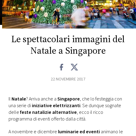
FOTO
CONCORSI
Le spettacolari immagini del
EVENTI
Natale a Singapore
VIDEO
22 NOVEMBRE 2017
TV
Il
Natale
? Arriva anche a
Singapore
, che lo festeggia con
PRINCIPATO
una serie di
iniziative elettrizzanti
. Se dunque sognate
DI
delle
feste natalizie alternative
, ecco il ricco
MONACO
programma di eventi offerto dalla città.
RMC
A novembre e dicembre
luminarie ed eventi
animano le