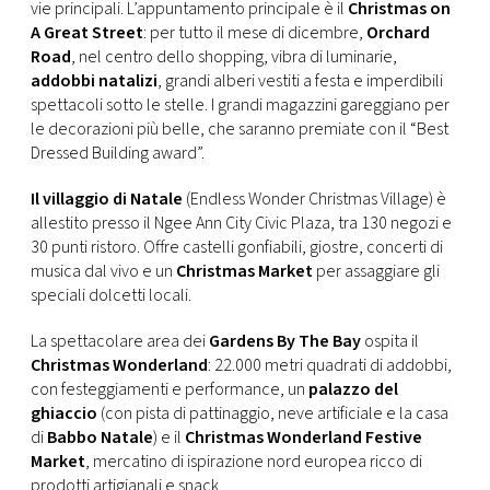
CONSIGLIA
vie principali. L’appuntamento principale è il
Christmas on
A Great Street
: per tutto il mese di dicembre,
Orchard
Road
, nel centro dello shopping, vibra di luminarie,
addobbi natalizi
, grandi alberi vestiti a festa e imperdibili
spettacoli sotto le stelle. I grandi magazzini gareggiano per
le decorazioni più belle, che saranno premiate con il “Best
Dressed Building award”.
Il villaggio di Natale
(Endless Wonder Christmas Village) è
allestito presso il Ngee Ann City Civic Plaza, tra 130 negozi e
30 punti ristoro. Offre castelli gonfiabili, giostre, concerti di
musica dal vivo e un
Christmas Market
per assaggiare gli
speciali dolcetti locali.
La spettacolare area dei
Gardens By The Bay
ospita il
Christmas Wonderland
: 22.000 metri quadrati di addobbi,
con festeggiamenti e performance, un
palazzo del
ghiaccio
(con pista di pattinaggio, neve artificiale e la casa
di
Babbo Natale
) e il
Christmas Wonderland Festive
Market
, mercatino di ispirazione nord europea ricco di
prodotti artigianali e snack.