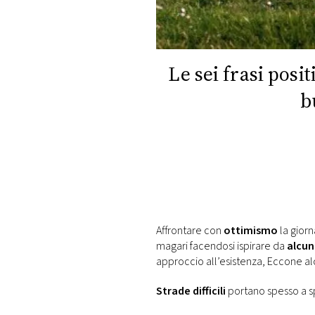
DI
MONACO
RMC
Le sei frasi posi
CONSIGLIA
b
Affrontare con
ottimismo
la giorn
magari facendosi ispirare da
alcun
approccio all’esistenza, Eccone alc
Strade difficili
portano spesso a s