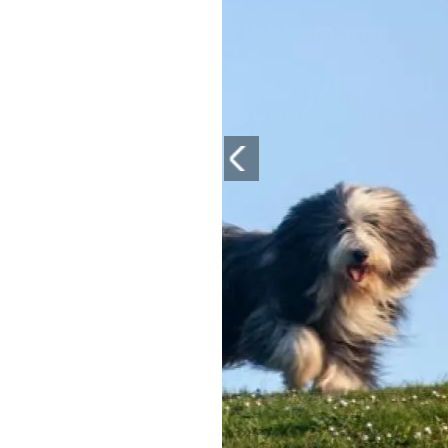
PLAYLIST
NEWS
FOTO
CONCORSI
EVENTI
VIDEO
TV
PRINCIPATO