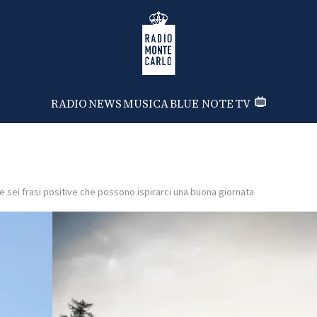
Radio Monte Carlo
RADIO
NEWS
MUSICA
BLUE NOTE
TV
e sei frasi positive che possono ispirarci una buona giornata