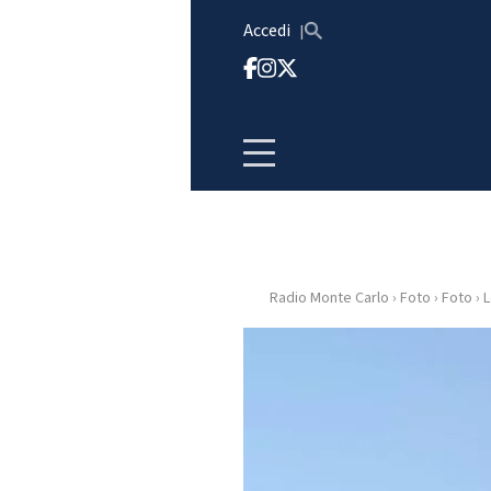
Vai al contenuto
Accedi
Radio Monte Carlo
›
Foto
›
Foto
›
L
HOME
RADIO
WEB
RADIO