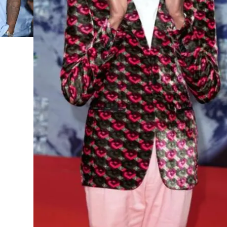
FOTO
CONCORSI
EVENTI
VIDEO
TV
PRINCIPATO
DI
MONACO
RMC