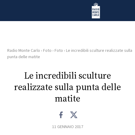
Vai al contenuto
Radio Monte Carlo
Radio Monte Carlo
›
Foto
›
Foto
›
Le incredibili sculture realizzate sulla
HOME
punta delle matite
RADIO
Le incredibili sculture
realizzate sulla punta delle
WEB
RADIO
matite
PLAYLIST
11 GENNAIO 2017
NEWS