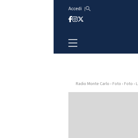
Vai al contenuto
Accedi
Radio Monte Carlo
›
Foto
›
Foto
›
L
HOME
RADIO
WEB
RADIO