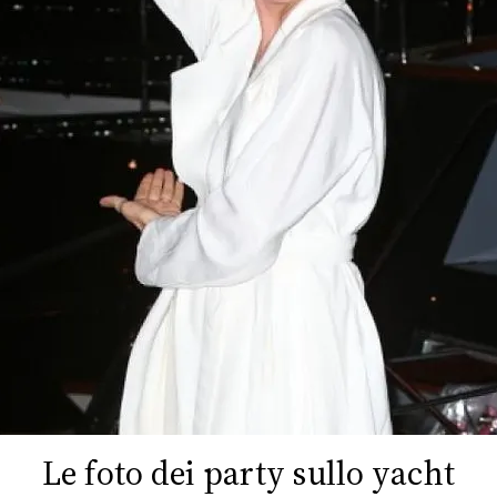
FOTO
CONCORSI
EVENTI
VIDEO
TV
PRINCIPATO
DI
MONACO
Le foto dei party sullo yacht
RMC