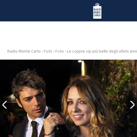
Vai al contenuto
Radio Monte Carlo
Radio Monte Carlo
›
Foto
›
Foto
›
Le coppie vip più belle degli ultimi anni
HOME
RADIO
WEB
RADIO
PLAYLIST
NEWS