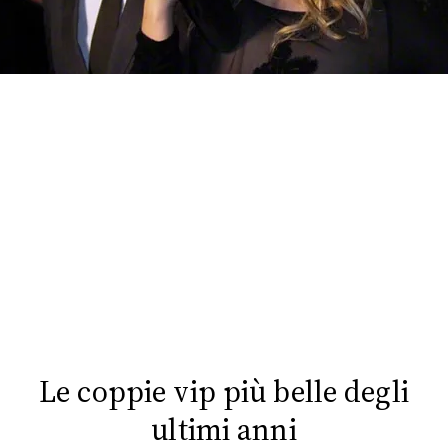
FOTO
CONCORSI
EVENTI
VIDEO
TV
PRINCIPATO
DI
MONACO
Le coppie vip più belle degli
ultimi anni
RMC