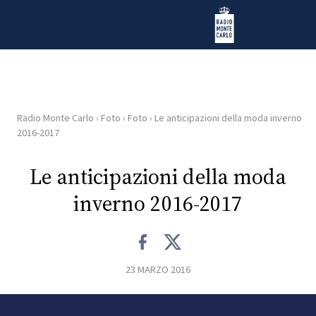
Vai al contenuto
Radio Monte Carlo
Radio Monte Carlo
›
Foto
›
Foto
›
Le anticipazioni della moda inverno
HOME
2016-2017
RADIO
Le anticipazioni della moda
inverno 2016-2017
WEB
RADIO
PLAYLIST
23 MARZO 2016
NEWS