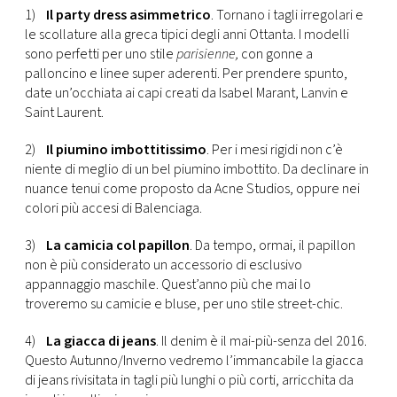
CONSIGLIA
1)
Il party dress asimmetrico
. Tornano i tagli irregolari e
le scollature alla greca tipici degli anni Ottanta. I modelli
sono perfetti per uno stile
parisienne,
con gonne a
palloncino e linee super aderenti. Per prendere spunto,
date un’occhiata ai capi creati da Isabel Marant, Lanvin e
Saint Laurent.
2)
Il piumino imbottitissimo
. Per i mesi rigidi non c’è
niente di meglio di un bel piumino imbottito. Da declinare in
nuance tenui come proposto da Acne Studios, oppure nei
colori più accesi di Balenciaga.
3)
La camicia col papillon
. Da tempo, ormai, il papillon
non è più considerato un accessorio di esclusivo
appannaggio maschile. Quest’anno più che mai lo
troveremo su camicie e bluse, per uno stile street-chic.
4)
La giacca di jeans
. Il denim è il mai-più-senza del 2016.
Questo Autunno/Inverno vedremo l’immancabile la giacca
di jeans rivisitata in tagli più lunghi o più corti, arricchita da