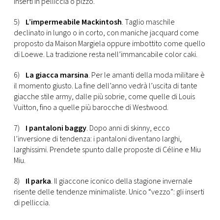
inserti in pelliccia o pizzo.
5)
L’impermeabile Mackintosh
. Taglio maschile
declinato in lungo o in corto, con maniche jacquard come
proposto da Maison Margiela oppure imbottito come quello
di Loewe. La tradizione resta nell’immancabile color caki.
6)
La giacca marsina
. Per le amanti della moda militare è
il momento giusto. La fine dell’anno vedrà l’uscita di tante
giacche stile army, dalle più sobrie, come quelle di Louis
Vuitton, fino a quelle più barocche di Westwood.
7)
I pantaloni baggy
. Dopo anni di skinny, ecco
l’inversione di tendenza: i pantaloni diventano larghi,
larghissimi. Prendete spunto dalle proposte di Céline e Miu
Miu.
8)
Il parka
. Il giaccone iconico della stagione invernale
risente delle tendenze minimaliste. Unico “vezzo”: gli inserti
di pelliccia.