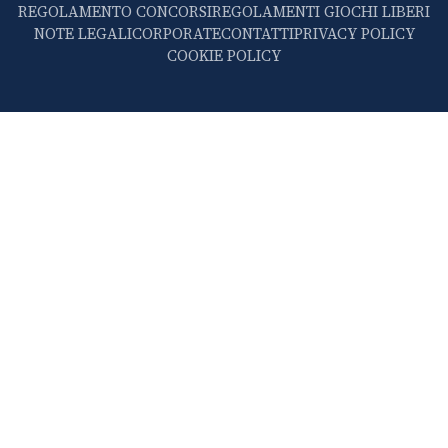
REGOLAMENTO CONCORSI
REGOLAMENTI GIOCHI LIBERI
NOTE LEGALI
CORPORATE
CONTATTI
PRIVACY POLICY
COOKIE POLICY