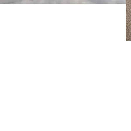
FOTO
CONCORSI
EVENTI
VIDEO
TV
PRINCIPATO
DI
MONACO
RMC