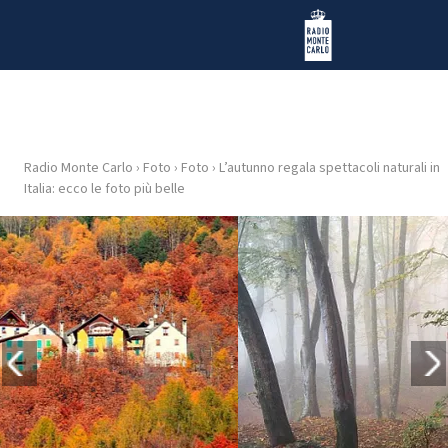
Vai al contenuto
Radio Monte Carlo
Radio Monte Carlo
›
Foto
›
Foto
›
L’autunno regala spettacoli naturali in
HOME
Italia: ecco le foto più belle
RADIO
WEB
RADIO
PLAYLIST
NEWS