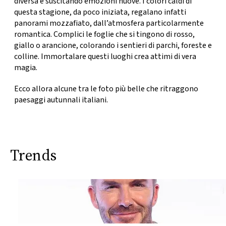
diversa e suscitando emozioni nuove. I colori caldi di
CONSIGLIA
questa stagione, da poco iniziata, regalano infatti
panorami mozzafiato
, dall’atmosfera particolarmente
romantica. Complici le foglie che si tingono di rosso,
giallo o arancione, colorando i sentieri di parchi, foreste e
colline. Immortalare questi luoghi crea attimi di vera
magia.
Ecco allora alcune tra le foto più belle che ritraggono
paesaggi autunnali italiani.
Trends