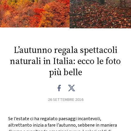
FOTO
CONCORSI
EVENTI
L’autunno regala spettacoli
naturali in Italia: ecco le foto
VIDEO
più belle
TV
PRINCIPATO
26 SETTEMBRE 2016
DI
MONACO
Se l’estate ci ha regalato paesaggi incantevoli,
altrettanto inizia a fare l’autunno, sebbene in maniera
RMC