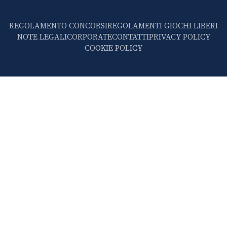
REGOLAMENTO CONCORSI
REGOLAMENTI GIOCHI LIBERI
NOTE LEGALI
CORPORATE
CONTATTI
PRIVACY POLICY
COOKIE POLICY