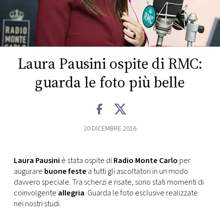
FOTO
CONCORSI
Laura Pausini ospite di RMC:
EVENTI
guarda le foto più belle
VIDEO
20 DICEMBRE 2016
TV
Laura Pausini
è stata ospite di
Radio Monte Carlo
per
PRINCIPATO
augurare
buone feste
a tutti gli ascoltatori in un modo
DI
davvero speciale. Tra scherzi e risate, sono stati momenti di
MONACO
coinvolgente
allegria
. Guarda le foto esclusive realizzate
nei nostri studi.
RMC