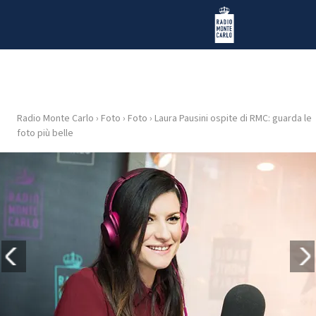
Vai al contenuto
Radio Monte Carlo
Radio Monte Carlo
›
Foto
›
Foto
›
Laura Pausini ospite di RMC: guarda le
HOME
foto più belle
RADIO
WEB
RADIO
PLAYLIST
NEWS