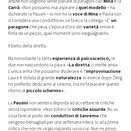
CONSIGLIA
artiste non vogliono sentir parlare di paragoni con
Mina
e la
Carrà
: «Non possiamo mai aspirare a
quel modello
– ha
dichiarato la Pausini – io non ho la
voce di Mina
e Paola non
si considera una conduttrice». Le fa eco la collega: «E’
un
paragone
che pesa. L’epoca d’oro del
varietà
ormai è
finita da un pezzo, quei momenti sono ineguagliabili».
Il bello della diretta
Ma nonostante la tanta
esperienza di palcoscenico,
le
due non nascondono la paura: «
La diretta
ci mette ansia.
L’unica arma che possiamo sfoderare è l
‘improvvisazione
.
Laura è dotata di grande
naturalezza
. Io invece dopo Zelig
ho preferito dedicarmi al cinema, ma mi fa piacere questo
ritorno al
piccolo schermo».
La
Pausini
non sembra disposta ad accettare le critiche
senza rispondere: «Non tollero le
critiche assurde
. No so
cosa farei al posto dei
conduttori di Sanremo
che
vengono bersagliati per una settimana intera. Io alla prima
critica che non mi va giù rispondo sui social. Non mi posso