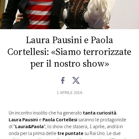
FOTO
CONCORSI
Laura Pausini e Paola
EVENTI
Cortellesi: «Siamo terrorizzate
per il nostro show»
VIDEO
TV
1 APRILE 2016
PRINCIPATO
DI
Un incontro insolito che ha generato
tanta curiosità
.
MONACO
Laura Pausini
e
Paola Cortellesi
saranno le protagoniste
di “
Laura&Paola
“, lo show che stasera, 1 aprile, andrà in
onda per la prima delle
tre puntate
su Rai Uno. Le due
RMC