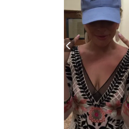
PLAYLIST
NEWS
FOTO
CONCORSI
EVENTI
VIDEO
TV
PRINCIPATO