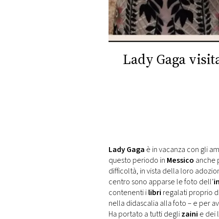
DI
MONACO
RMC
CONSIGLIA
Lady Gaga visit
Lady Gaga
è in vacanza con gli am
questo periodo in
Messico
anche p
difficoltà, in vista della loro adoz
centro sono apparse le foto dell’
i
contenenti i
libri
regalati proprio d
nella didascalia alla foto – e per a
Ha portato a tutti degli
zaini
e dei 