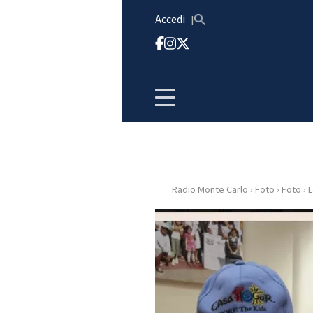
Vai al contenuto
Accedi
Radio Monte Carlo
›
Foto
›
Foto
›
L
HOME
RADIO
WEB
RADIO