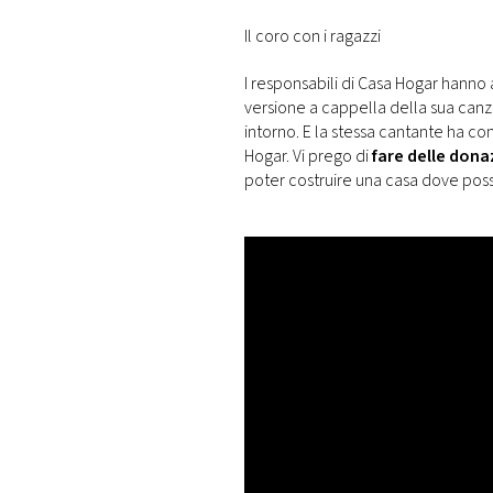
Il coro con i ragazzi
I responsabili di Casa Hogar hann
versione a cappella della sua can
intorno. E la stessa cantante ha co
Hogar. Vi prego di
fare delle dona
poter costruire una casa dove poss