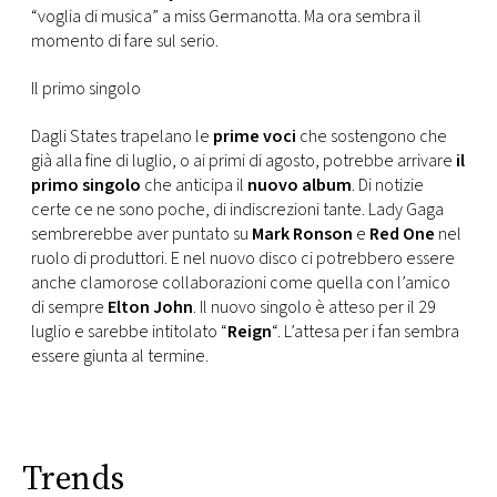
CONSIGLIA
“voglia di musica” a miss Germanotta. Ma ora sembra il
momento di fare sul serio.
Il primo singolo
Dagli States trapelano le
prime voci
che sostengono che
già alla fine di luglio, o ai primi di agosto, potrebbe arrivare
il
primo singolo
che anticipa il
nuovo album
. Di notizie
certe ce ne sono poche, di indiscrezioni tante. Lady Gaga
sembrerebbe aver puntato su
Mark Ronson
e
Red One
nel
ruolo di produttori. E nel nuovo disco ci potrebbero essere
anche clamorose collaborazioni come quella con l’amico
di sempre
Elton John
. Il nuovo singolo è atteso per il 29
luglio e sarebbe intitolato “
Reign
“. L’attesa per i fan sembra
essere giunta al termine.
Trends