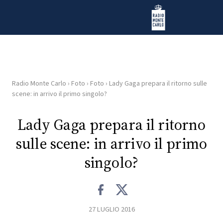
Vai al contenuto
Radio Monte Carlo
Radio Monte Carlo
›
Foto
›
Foto
›
Lady Gaga prepara il ritorno sulle
HOME
scene: in arrivo il primo singolo?
RADIO
Lady Gaga prepara il ritorno
sulle scene: in arrivo il primo
WEB
RADIO
singolo?
PLAYLIST
27 LUGLIO 2016
NEWS