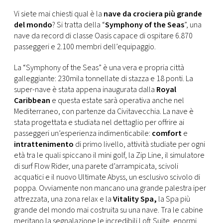
CONSIGLIA
Vi siete mai chiesti qual è la
nave da crociera più grande
del mondo
? Si tratta della “
Symphony of the Seas
”, una
nave da record di classe Oasis capace di ospitare 6.870
passeggeri e 2.100 membri dell’equipaggio.
La “Symphony of the Seas” è una vera e propria città
galleggiante: 230mila tonnellate di stazza e 18 ponti. La
super-nave è stata appena inaugurata dalla
Royal
Caribbean
e questa estate sarà operativa anche nel
Mediterraneo, con partenze da Civitavecchia. La nave è
stata progettata e studiata nel dettaglio per offrire ai
passeggeri un’esperienza indimenticabile:
comfort
e
intrattenimento
di primo livello, attività studiate per ogni
età tra le quali spiccano il mini golf, la Zip Line, il simulatore
di surf Flow Rider, una parete d’arrampicata, scivoli
acquatici e il nuovo Ultimate Abyss, un esclusivo scivolo di
poppa. Ovviamente non mancano una grande palestra iper
attrezzata, una zona relax e la
Vitality Spa,
la Spa più
grande del mondo mai costruita su una nave. Tra le cabine
meritano la segnalazione le incredibili Loft Suite, enormi