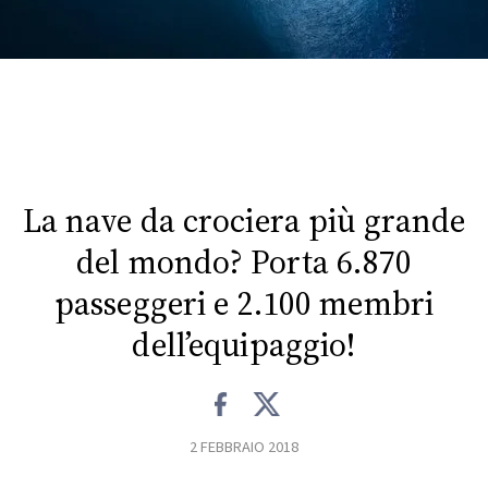
FOTO
CONCORSI
EVENTI
La nave da crociera più grande
VIDEO
del mondo? Porta 6.870
passeggeri e 2.100 membri
TV
dell’equipaggio!
PRINCIPATO
DI
MONACO
2 FEBBRAIO 2018
RMC