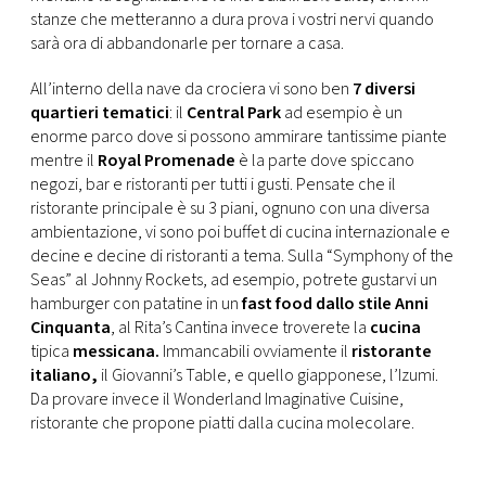
stanze che metteranno a dura prova i vostri nervi quando
sarà ora di abbandonarle per tornare a casa.
All’interno della nave da crociera vi sono ben
7 diversi
quartieri tematici
: il
Central
Park
ad esempio è un
enorme parco dove si possono ammirare tantissime piante
mentre il
Royal Promenade
è la parte dove spiccano
negozi, bar e ristoranti per tutti i gusti. Pensate che il
ristorante principale è su 3 piani, ognuno con una diversa
ambientazione, vi sono poi buffet di cucina internazionale e
decine e decine di ristoranti a tema. Sulla “Symphony of the
Seas” al Johnny Rockets, ad esempio, potrete gustarvi un
hamburger con patatine in un
fast food dallo stile Anni
Cinquanta
, al Rita’s Cantina invece troverete la
cucina
tipica
messicana.
Immancabili ovviamente il
ristorante
italiano,
il Giovanni’s Table, e quello giapponese, l’Izumi.
Da provare invece il Wonderland Imaginative Cuisine,
ristorante che propone piatti dalla cucina molecolare.