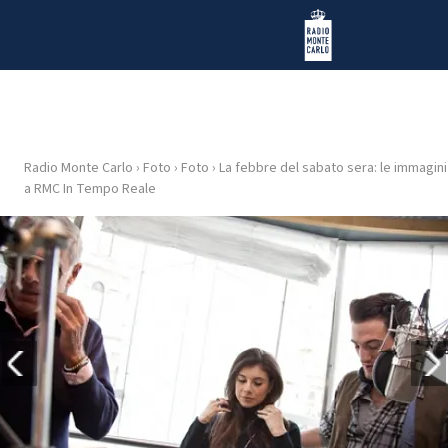
Vai al contenuto
Radio Monte Carlo
Radio Monte Carlo
›
Foto
›
Foto
›
La febbre del sabato sera: le immagini
HOME
a RMC In Tempo Reale
RADIO
WEB
RADIO
PLAYLIST
NEWS