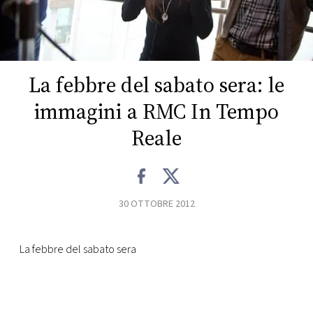
FOTO
CONCORSI
La febbre del sabato sera: le
immagini a RMC In Tempo
EVENTI
Reale
VIDEO
TV
30 OTTOBRE 2012
PRINCIPATO
DI
La febbre del sabato sera
MONACO
RMC