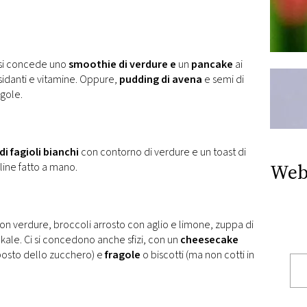
 si concede uno
smoothie di verdure e
un
pancake
ai
ossidanti e vitamine. Oppure,
pudding di avena
e semi di
gole.
 fagioli bianchi
con contorno di verdure e un toast di
Web
line fatto a mano.
on verdure, broccoli arrosto con aglio e limone, zuppa di
 kale. Ci si concedono anche sfizi, con un
cheesecake
posto dello zucchero) e
fragole
o biscotti (ma non cotti in