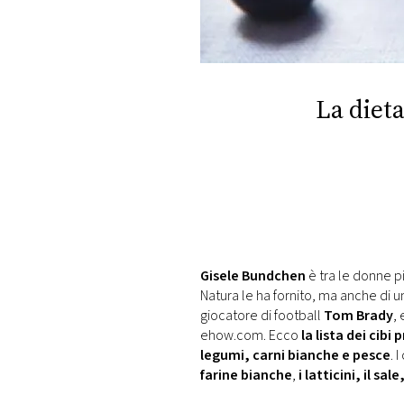
DI
MONACO
RMC
CONSIGLIA
La diet
Gisele Bundchen
è tra le donne p
Natura le ha fornito, ma anche di 
giocatore di football
Tom Brady
,
ehow.com. Ecco
la lista dei cibi p
legumi, carni bianche e pesce
. 
farine bianche
,
i latticini, il sal