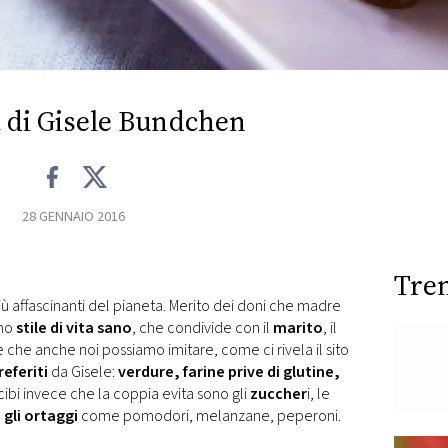
a di Gisele Bundchen
28 GENNAIO 2016
Tre
iù affascinanti del pianeta. Merito dei doni che madre
uno
stile di vita sano
, che condivide con il
marito
, il
 e che anche noi possiamo imitare, come ci rivela il sito
referiti
da Gisele:
verdure, farine prive di glutine,
I cibi invece che la coppia evita sono gli
zuccher
i, le
e, gli ortaggi
come pomodori, melanzane, peperoni.