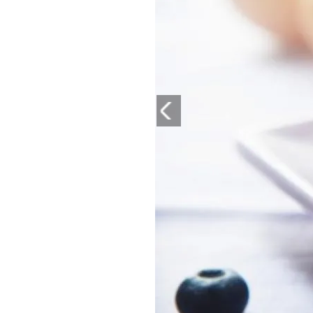
PLAYLIST
NEWS
FOTO
CONCORSI
EVENTI
VIDEO
TV
PRINCIPATO