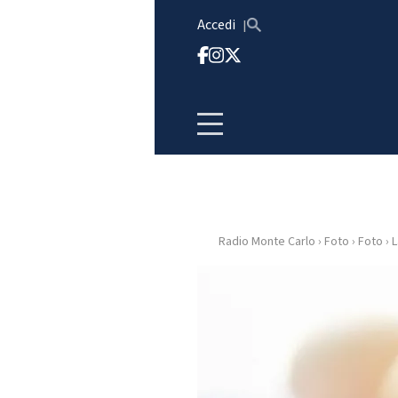
Vai al contenuto
Accedi
Radio Monte Carlo
›
Foto
›
Foto
›
L
HOME
RADIO
WEB
RADIO