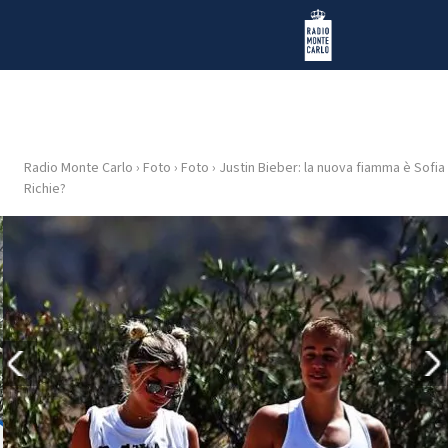
Vai al contenuto
Radio Monte Carlo
Radio Monte Carlo
›
Foto
›
Foto
›
Justin Bieber: la nuova fiamma è Sofia
HOME
Richie?
RADIO
WEB
RADIO
PLAYLIST
NEWS