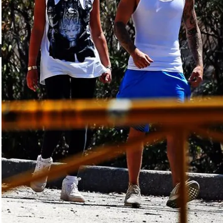
FOTO
CONCORSI
EVENTI
VIDEO
TV
PRINCIPATO
DI
MONACO
RMC