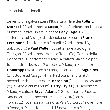
Acireale, Pal’Art Hotel).
Le star internazionali
L’evento che galvanizzerà l’Italia sarà il live dei
Rolling
Stones
il 23 settembre a
Lucca
, Mura Storiche, per il Lucca
Summer Festival. In arrivo anche
Lady Gaga
, il 26
settembre ad Assago (Mi), Mediolanum Forum, i
Franz
Ferdinand
(1 settembre a Empoli e 2 settembre Lignano
Sabbiadoro) e
Paul Weller
(10 settembre a Bologna,
Estragon, 11 settembre, Venaria Reale (To), Teatro della
Concordia, 12 settembre Milano, Alcatraz). Ma ce n’è per
tutti i gusti: da
Lorde
(12 ottobre a Milano, al Fabrique) a
Goldfrapp
(26 ottobre a Milano, al Fabrique) ai
Sigur Ros
(17 ottobre ad Assago (Mi), al Mediolanum Forum). A
novembre da non perdere i
Kasabian
(3 novembre Assago
(Mi), al Mediolanum Forum),
Harry Styles
(il 10 novembre
Milano, Alcatraz),
Bryan Adams
(10 novembre a Padova,
Kioene Arena, 11 novembre ad Assago (Mi), al Mediolanum
Forum, 12 novembre a Torino, al PalaAlpitour, 14 novembre
a Roma, al Palalottomatica, il 15 novembre a Rimini,