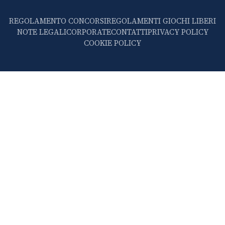
REGOLAMENTO CONCORSI
REGOLAMENTI GIOCHI LIBERI
NOTE LEGALI
CORPORATE
CONTATTI
PRIVACY POLICY
COOKIE POLICY