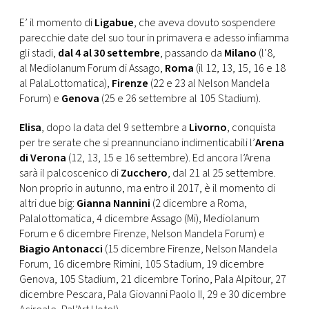
E’ il momento di
Ligabue
, che aveva dovuto sospendere
parecchie date del suo tour in primavera e adesso infiamma
gli stadi,
dal 4 al 30 settembre
, passando da
Milano
(l’8,
al Mediolanum Forum di Assago,
Roma
(il 12, 13, 15, 16 e 18
al PalaLottomatica),
Firenze
(22 e 23 al Nelson Mandela
Forum) e
Genova
(25 e 26 settembre al 105 Stadium).
Elisa
, dopo la data del 9 settembre a
Livorno
, conquista
per tre serate che si preannunciano indimenticabili l’
Arena
di Verona
(12, 13, 15 e 16 settembre). Ed ancora l’Arena
sarà il palcoscenico di
Zucchero
, dal 21 al 25 settembre.
Non proprio in autunno, ma entro il 2017, è il momento di
altri due big:
Gianna Nannini
(2 dicembre a Roma,
Palalottomatica, 4 dicembre Assago (Mi), Mediolanum
Forum e 6 dicembre Firenze, Nelson Mandela Forum) e
Biagio Antonacci
(15 dicembre Firenze, Nelson Mandela
Forum, 16 dicembre Rimini, 105 Stadium, 19 dicembre
Genova, 105 Stadium, 21 dicembre Torino, Pala Alpitour, 27
dicembre Pescara, Pala Giovanni Paolo II, 29 e 30 dicembre