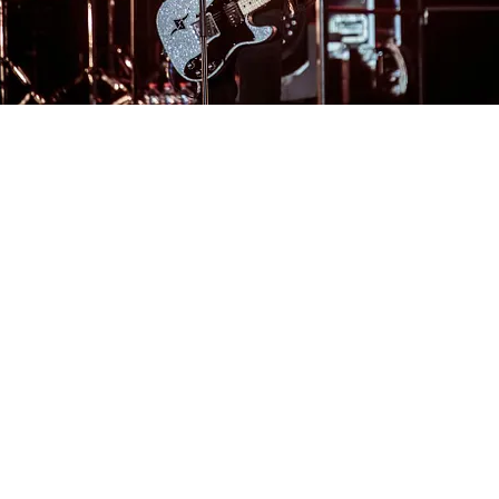
FOTO
CONCORSI
EVENTI
VIDEO
TV
PRINCIPATO
DI
MONACO
RMC