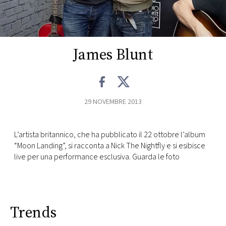
FOTO
CONCORSI
James Blunt
EVENTI
29 NOVEMBRE 2013
VIDEO
L’artista britannico, che ha pubblicato il 22 ottobre l’album
TV
“Moon Landing”, si racconta a Nick The Nightfly e si esibisce
live per una performance esclusiva. Guarda le foto
PRINCIPATO
DI
MONACO
Trends
RMC