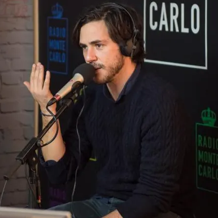
FOTO
CONCORSI
EVENTI
VIDEO
TV
PRINCIPATO
DI
MONACO
RMC