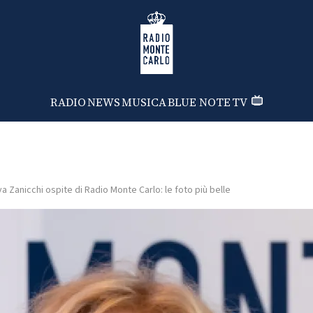
Radio Monte Carlo
RADIO
NEWS
MUSICA
BLUE NOTE
TV
va Zanicchi ospite di Radio Monte Carlo: le foto più belle