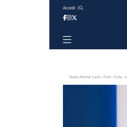
Vai al contenuto
Accedi
Radio Monte Carlo
›
Foto
›
Foto
›
I
HOME
RADIO
WEB
RADIO