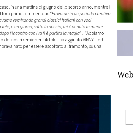
caso, in una mattina di giugno dello scorso anno, mentre i
il loro primo summer tour.
“Eravamo in un periodo creativo
avamo remixando grandi classici italiani con voci
iciale, e un giorno, sotto la doccia, mi è venuto in mente
 dopo l’incontro con Iva lì è partita la magia”
. “Abbiamo
o dei nostri remix per TikTok – ha aggiunto VINNY – ed
mbrava nato per essere ascoltato al tramonto, su una
Web