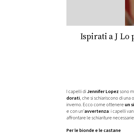
DI
MONACO
RMC
CONSIGLIA
Ispirati a J Lo 
I capelli di
Jennifer Lopez
sono mo
dorati
, che si schiariscono di una 
inverno. Ecco come ottenere
un s
e con un’
avvertenza
: i capelli va
affrontare le schiariture necessarie
Per le bionde e le castane