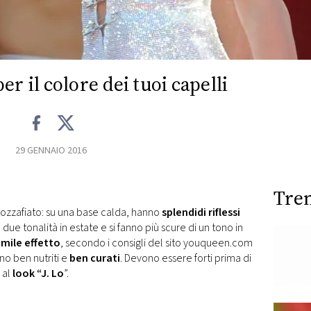
per il colore dei tuoi capelli
29 GENNAIO 2016
Tre
zzafiato: su una base calda, hanno
splendidi riflessi
o due tonalità in estate e si fanno più scure di un tono in
imile effetto
, secondo i consigli del sito youqueen.com
nno ben nutriti e
ben curati
. Devono essere forti prima di
 al
look “J. Lo
”.