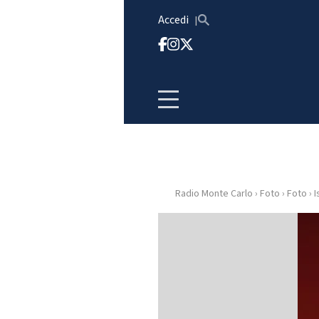
Vai al contenuto
Accedi
Radio Monte Carlo
›
Foto
›
Foto
›
I
HOME
RADIO
WEB
RADIO