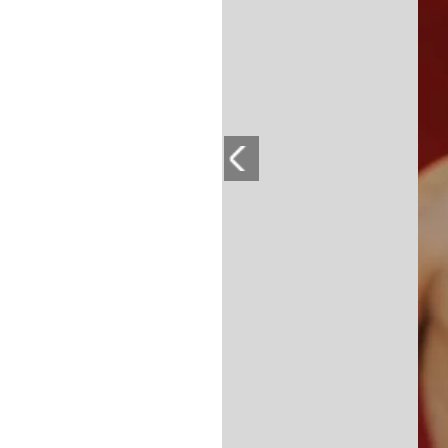
PLAYLIST
NEWS
FOTO
CONCORSI
EVENTI
VIDEO
TV
PRINCIPATO