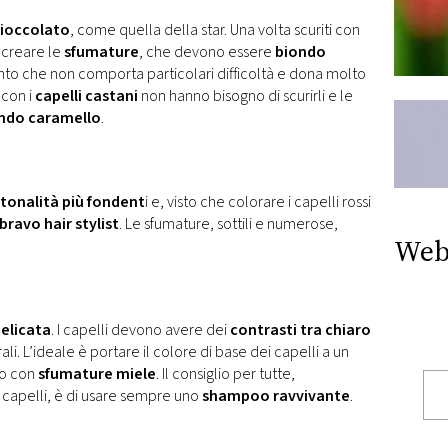
ioccolato
, come quella della star. Una volta scuriti con
 creare le
sfumature
, che devono essere
biondo
mento che non comporta particolari difficoltà e dona molto
 con i
capelli castani
non hanno bisogno di scurirli e le
ndo caramello
.
tonalità più fondent
i e, visto che colorare i capelli rossi
bravo hair stylist
. Le sfumature, sottili e numerose,
Web
elicata
. I capelli devono avere dei
contrasti tra chiaro
i. L’ideale è portare il colore di base dei capelli a un
rlo con
sfumature miele
. Il consiglio per tutte,
 capelli, è di usare sempre uno
shampoo ravvivante
.