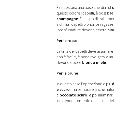
È necessaria una base che dia sul
c
questo colore i capelli, è possibile
champagne
. È un tipo di tratta
a chi ha i capelli biondi. Le ragazze
loro sfumature devono essere
bio
Per le rosse
La tinta dei capelli deve assumere
non è facile, è bene rivolgersi a un
devono essere
biondo miele
.
Per le brune
In questo caso l’operazione è più
d
e scuro
, ma sembrare anche natural
cioccolato scuro
, e poi illumina
indipendentemente dalla tinta dei