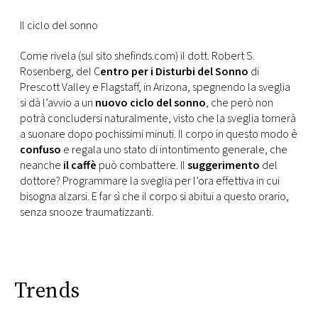
CONSIGLIA
Il ciclo del sonno
Come rivela (sul sito shefinds.com) il dott. Robert S.
Rosenberg, del C
entro per i Disturbi del Sonno
di
Prescott Valley e Flagstaff, in Arizona, spegnendo la sveglia
si dà l’avvio a un
nuovo ciclo del sonno
, che però non
potrà concludersi naturalmente, visto che la sveglia tornerà
a suonare dopo pochissimi minuti. Il corpo in questo modo è
confuso
e regala uno stato di intontimento generale, che
neanche
il caffè
può combattere. Il
suggerimento
del
dottore? Programmare la sveglia per l’ora effettiva in cui
bisogna alzarsi. E far sì che il corpo si abitui a questo orario,
senza snooze traumatizzanti.
Trends