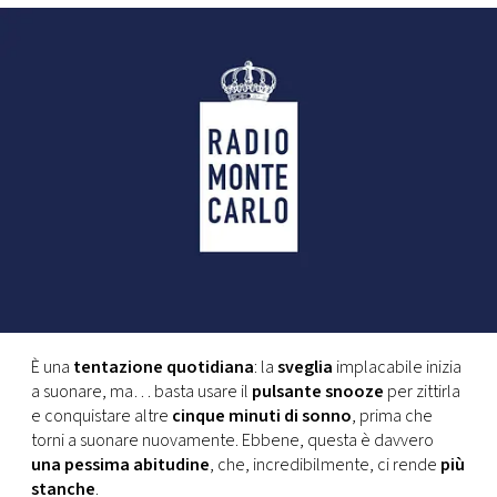
FOTO
CONCORSI
EVENTI
VIDEO
TV
È una
tentazione quotidiana
: la
sveglia
implacabile inizia
PRINCIPATO
a suonare, ma… basta usare il
pulsante snooze
per zittirla
DI
MONACO
e conquistare altre
cinque minuti di sonno
, prima che
torni a suonare nuovamente. Ebbene, questa è davvero
una pessima abitudine
, che, incredibilmente, ci rende
più
RMC
stanche
.