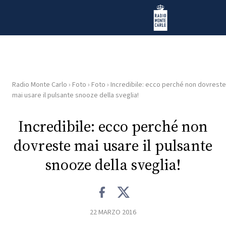
Vai al contenuto
Radio Monte Carlo
Radio Monte Carlo
›
Foto
›
Foto
›
Incredibile: ecco perché non dovreste
HOME
mai usare il pulsante snooze della sveglia!
RADIO
Incredibile: ecco perché non
dovreste mai usare il pulsante
WEB
RADIO
snooze della sveglia!
PLAYLIST
22 MARZO 2016
NEWS