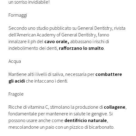
CONSIGLIA
un sorriso invidiabile!
Formaggi
Secondo uno studio pubblicato su General Dentistry, rivista
dell’American Academy of General Dentistry, fanno
innalzare il ph del
cavo orale,
abbassano i rischi di
indebolimento dei denti,
rafforzano lo smalto
.
Acqua
Mantiene alti i livelli di saliva, necessaria per
combattere
gli acidi
che intaccano i denti.
Fragole
Ricche di vitamina C, stimolano la produzione di
collagene
,
fondamentale per mantenere in salute le gengive. Si
possono usare anche come
dentifricio naturale
,
mescolandone un paio con un pizzico di bicarbonato.