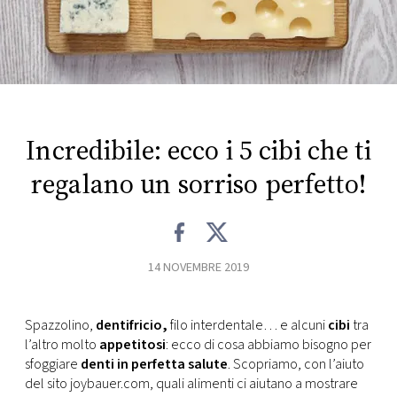
FOTO
CONCORSI
EVENTI
Incredibile: ecco i 5 cibi che ti
regalano un sorriso perfetto!
VIDEO
TV
14 NOVEMBRE 2019
PRINCIPATO
DI
Spazzolino,
dentifricio,
filo interdentale… e alcuni
cibi
tra
MONACO
l’altro molto
appetitosi
: ecco di cosa abbiamo bisogno per
sfoggiare
denti in perfetta salute
. Scopriamo, con l’aiuto
RMC
del sito joybauer.com, quali alimenti ci aiutano a mostrare