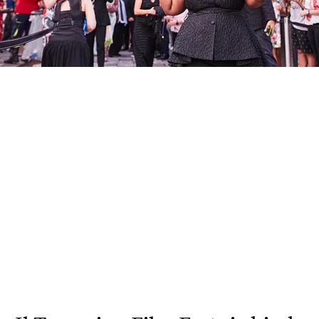
FOTO
CONCORSI
EVENTI
VIDEO
TV
PRINCIPATO
DI
MONACO
RMC