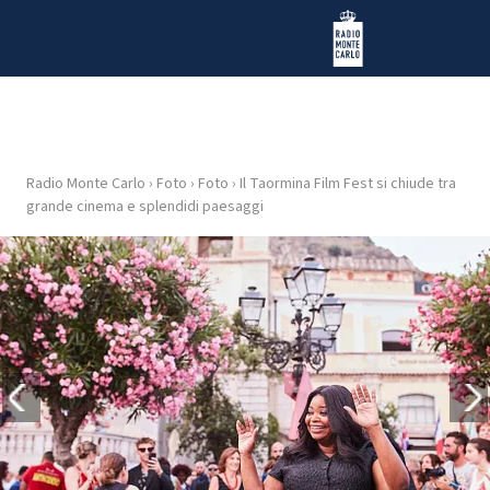
Vai al contenuto
Radio Monte Carlo
Radio Monte Carlo
›
Foto
›
Foto
›
Il Taormina Film Fest si chiude tra
HOME
grande cinema e splendidi paesaggi
RADIO
WEB
RADIO
PLAYLIST
NEWS