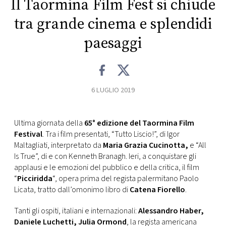
Il Taormina Film Fest si chiude
CONSIGLIA
tra grande cinema e splendidi
paesaggi
6 LUGLIO 2019
Ultima giornata della
65° edizione del Taormina Film
Festival
. Tra i film presentati, “Tutto Liscio!”, di Igor
Maltagliati, interpretato da
Maria Grazia Cucinotta,
e “All
Is True”, di e con Kenneth Branagh. Ieri, a conquistare gli
applausi e le emozioni del pubblico e della critica, il film
“
Picciridda
“, opera prima del regista palermitano Paolo
Licata, tratto dall’omonimo libro di
Catena Fiorello
.
Tanti gli ospiti, italiani e internazionali:
Alessandro Haber,
Daniele Luchetti, Julia Ormond
, la regista americana