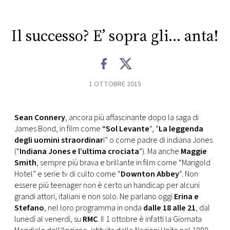
CONSIGLIA
Il successo? E’ sopra gli… anta!
1 OTTOBRE 2015
Sean Connery
, ancora più affascinante dopo la saga di
James Bond, in film come
“Sol Levante
“, “
La leggenda
degli uomini straordinar
i” o come padre di indiana Jones
(“
Indiana Jones e l’ultima crociata
“). Ma anche
Maggie
Smith
, sempre più brava e brillante in film come “Marigold
Hotel” e serie tv di culto come “
Downton Abbey
“. Non
essere più teenager non è certo un handicap per alcuni
grandi attori, italiani e non solo. Ne parlano oggi
Erina e
Stefano
, nel loro programma in onda
dalle 18 alle 21
, dal
lunedì al venerdì, su
RMC
. Il 1 ottobre è infatti la Giornata