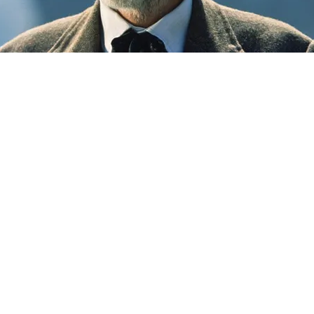
FOTO
CONCORSI
EVENTI
VIDEO
TV
PRINCIPATO
DI
MONACO
RMC